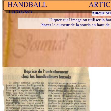
HANDBALL ARTICLE
1979/80
Auteur M
Cliquer sur l'image ou utiliser la b
Placer le curseur de la souris en haut de